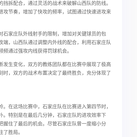
的挡拆配合，通过灵活的战术来破解山西队的防线。
进攻节奏，增加了快攻的频率，试图通过快速进攻来
对石家庄队外线射手的限制，增加对关键球员的包
攻端，山西队通过调整内外线的配合，利用石家庄队
频频通过强攻内线获得罚球机会。
断发生变化，双方的教练团队都在比赛中展现了极高
刻时，双方的战术布置决定了最终胜负，充分体现了
岭。在这场比赛中，石家庄队在比赛进入第四节时，
扑。特别是在最后几分钟，石家庄队的进攻效率下
把握住了最后的机会。尽管石家庄队曾一度缩小分
住了胜局。