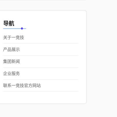
导航
关于一竞技
产品展示
集团新闻
企业服务
联系一竞技官方网站