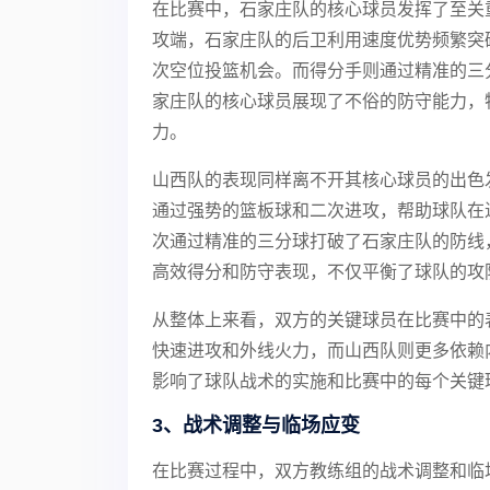
在比赛中，石家庄队的核心球员发挥了至关
攻端，石家庄队的后卫利用速度优势频繁突
次空位投篮机会。而得分手则通过精准的三
家庄队的核心球员展现了不俗的防守能力，
力。
山西队的表现同样离不开其核心球员的出色
通过强势的篮板球和二次进攻，帮助球队在
次通过精准的三分球打破了石家庄队的防线
高效得分和防守表现，不仅平衡了球队的攻
从整体上来看，双方的关键球员在比赛中的
快速进攻和外线火力，而山西队则更多依赖
影响了球队战术的实施和比赛中的每个关键
3、战术调整与临场应变
在比赛过程中，双方教练组的战术调整和临