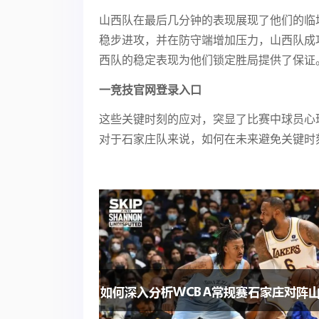
山西队在最后几分钟的表现展现了他们的临
稳步进攻，并在防守端增加压力，山西队成
西队的稳定表现为他们锁定胜局提供了保证
一竞技官网登录入口
这些关键时刻的应对，突显了比赛中球员心
对于石家庄队来说，如何在未来避免关键时