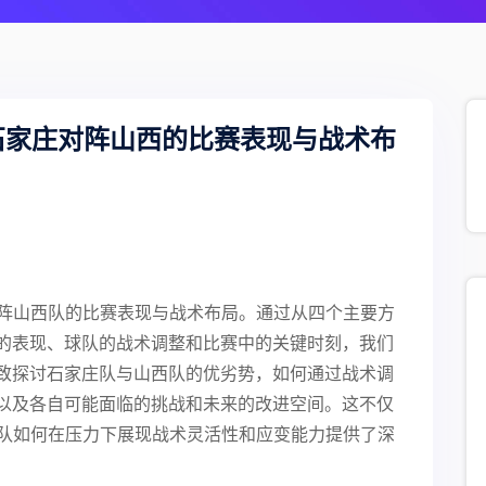
石家庄对阵山西的比赛表现与战术布
对阵山西队的比赛表现与战术布局。通过从四个主要方
的表现、球队的战术调整和比赛中的关键时刻，我们
致探讨石家庄队与山西队的优劣势，如何通过战术调
以及各自可能面临的挑战和未来的改进空间。这不仅
球队如何在压力下展现战术灵活性和应变能力提供了深