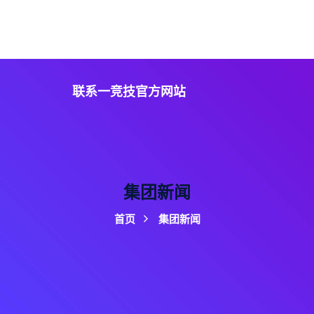
关于一竞技
产品展示
集团新闻
企业服务
联系一竞技官方网站
集团新闻
首页
集团新闻