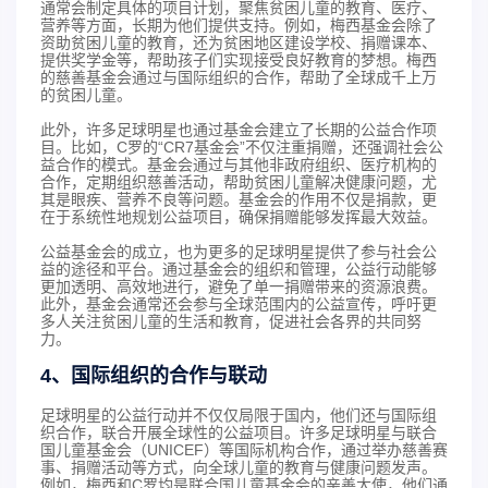
通常会制定具体的项目计划，聚焦贫困儿童的教育、医疗、
营养等方面，长期为他们提供支持。例如，梅西基金会除了
资助贫困儿童的教育，还为贫困地区建设学校、捐赠课本、
提供奖学金等，帮助孩子们实现接受良好教育的梦想。梅西
的慈善基金会通过与国际组织的合作，帮助了全球成千上万
的贫困儿童。
此外，许多足球明星也通过基金会建立了长期的公益合作项
目。比如，C罗的“CR7基金会”不仅注重捐赠，还强调社会公
益合作的模式。基金会通过与其他非政府组织、医疗机构的
合作，定期组织慈善活动，帮助贫困儿童解决健康问题，尤
其是眼疾、营养不良等问题。基金会的作用不仅是捐款，更
在于系统性地规划公益项目，确保捐赠能够发挥最大效益。
公益基金会的成立，也为更多的足球明星提供了参与社会公
益的途径和平台。通过基金会的组织和管理，公益行动能够
更加透明、高效地进行，避免了单一捐赠带来的资源浪费。
此外，基金会通常还会参与全球范围内的公益宣传，呼吁更
多人关注贫困儿童的生活和教育，促进社会各界的共同努
力。
4、国际组织的合作与联动
足球明星的公益行动并不仅仅局限于国内，他们还与国际组
织合作，联合开展全球性的公益项目。许多足球明星与联合
国儿童基金会（UNICEF）等国际机构合作，通过举办慈善赛
事、捐赠活动等方式，向全球儿童的教育与健康问题发声。
例如，梅西和C罗均是联合国儿童基金会的亲善大使，他们通