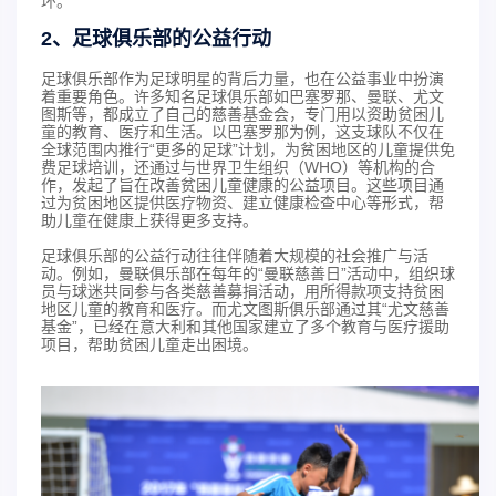
环。
2、足球俱乐部的公益行动
足球俱乐部作为足球明星的背后力量，也在公益事业中扮演
着重要角色。许多知名足球俱乐部如巴塞罗那、曼联、尤文
图斯等，都成立了自己的慈善基金会，专门用以资助贫困儿
童的教育、医疗和生活。以巴塞罗那为例，这支球队不仅在
全球范围内推行“更多的足球”计划，为贫困地区的儿童提供免
费足球培训，还通过与世界卫生组织（WHO）等机构的合
作，发起了旨在改善贫困儿童健康的公益项目。这些项目通
过为贫困地区提供医疗物资、建立健康检查中心等形式，帮
助儿童在健康上获得更多支持。
足球俱乐部的公益行动往往伴随着大规模的社会推广与活
动。例如，曼联俱乐部在每年的“曼联慈善日”活动中，组织球
员与球迷共同参与各类慈善募捐活动，用所得款项支持贫困
地区儿童的教育和医疗。而尤文图斯俱乐部通过其“尤文慈善
基金”，已经在意大利和其他国家建立了多个教育与医疗援助
项目，帮助贫困儿童走出困境。