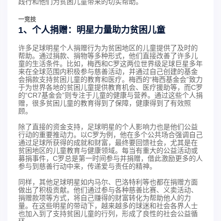
践行和他们为贫困儿童带来的切实帮助。
一竞技
1、个人捐赠：明星力量助力贫困儿童
许多足球明星个人捐赠行为为贫困地区的儿童提供了及时的
帮助。通过捐款、捐物等多种形式，他们直接改善了许多儿
童的生活条件。比如，梅西和C罗这两位世界级足球巨星多年
来在全球范围内积极参与慈善活动，并通过自己创建的基金
会捐款支持贫困儿童的教育和医疗。梅西的“梅西基金会”致力
于为世界各地的贫困儿童提供教育机会、医疗援助等，而C罗
的“CR7基金会”则专注于儿童的健康与营养。通过这些个人捐
赠，很多贫困儿童的教育得到了保障，健康得到了有效照
顾。
除了直接的资金支持，足球明星的个人影响力也是他们公益
行动的重要推动力。以C罗为例，他在多个公共场合强调自己
通过足球所获得的成就和财富，最终要回馈社会，尤其是在
贫困地区的儿童教育与健康领域。每当有重大的公益活动或
募捐事件，C罗总是第一时间参与并捐赠，借此激励更多的人
参与到慈善行动中来，传递爱与责任的精神。
同样，其他足球明星如内马尔、巴洛特利等也都在捐赠方面
做出了积极贡献。他们通过参与各种慈善比赛、义卖活动、
捐赠款项等方式，将自己赚得的财富转化为帮助他人的力
量。在这些明星的带动下，越来越多的球迷和社会各界人士
也加入到了支持贫困儿童的行列，形成了良性的社会公益循