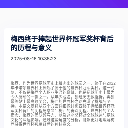
梅西终于捧起世界杯冠军奖杯背后
的历程与意义
2025-08-16 10:35:23
梅西，作为世界足球历史上最杰出的球员之一，终于在2022
年卡塔尔世界杯上捧起了属于他的世界杯冠军奖杯。这一时
刻，不仅是梅西个人职业生涯的巅峰，也是足球历史上最为
令人感动的一刻之一。从年少成名，到经历无数挫折，再到
最终站上最高领奖台，梅西的世界杯之路充满了挑战与坚
持。本篇文章将从四个方面详细探讨梅西终于捧起世界杯冠
军奖杯背后的历程与意义：梅西的奋斗历程、世界杯的个人
宿命、梅西的团队领导力，以及这座奖杯对全球球迷与足球
文化的深远影响。通过这些角度的分析，能够更好地理解梅
西获得世界杯冠军背后的独特意义。