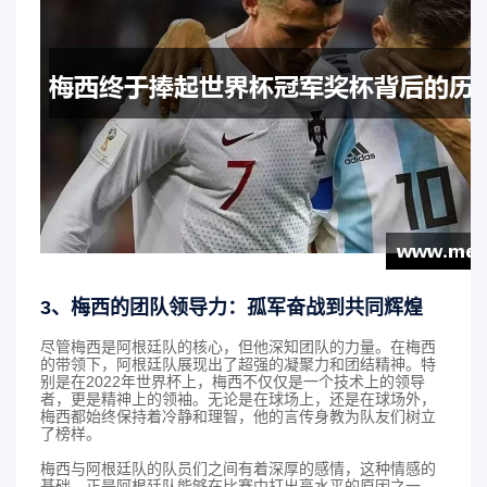
3、梅西的团队领导力：孤军奋战到共同辉煌
尽管梅西是阿根廷队的核心，但他深知团队的力量。在梅西
的带领下，阿根廷队展现出了超强的凝聚力和团结精神。特
别是在2022年世界杯上，梅西不仅仅是一个技术上的领导
者，更是精神上的领袖。无论是在球场上，还是在球场外，
梅西都始终保持着冷静和理智，他的言传身教为队友们树立
了榜样。
梅西与阿根廷队的队员们之间有着深厚的感情，这种情感的
基础，正是阿根廷队能够在比赛中打出高水平的原因之一。