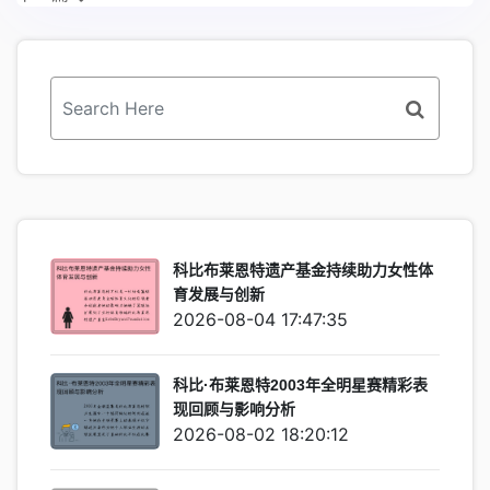
科比布莱恩特遗产基金持续助力女性体
育发展与创新
2026-08-04 17:47:35
科比·布莱恩特2003年全明星赛精彩表
现回顾与影响分析
2026-08-02 18:20:12