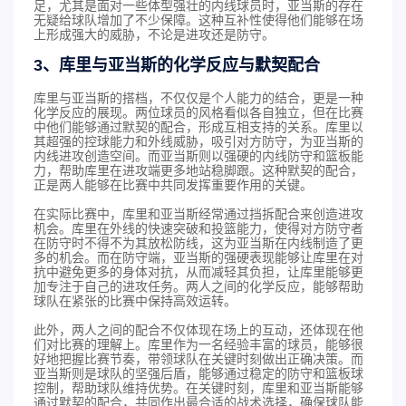
足，尤其是面对一些体型强壮的内线球员时，亚当斯的存在
无疑给球队增加了不少保障。这种互补性使得他们能够在场
上形成强大的威胁，不论是进攻还是防守。
3、库里与亚当斯的化学反应与默契配合
库里与亚当斯的搭档，不仅仅是个人能力的结合，更是一种
化学反应的展现。两位球员的风格看似各自独立，但在比赛
中他们能够通过默契的配合，形成互相支持的关系。库里以
其超强的控球能力和外线威胁，吸引对方防守，为亚当斯的
内线进攻创造空间。而亚当斯则以强硬的内线防守和篮板能
力，帮助库里在进攻端更多地站稳脚跟。这种默契的配合，
正是两人能够在比赛中共同发挥重要作用的关键。
在实际比赛中，库里和亚当斯经常通过挡拆配合来创造进攻
机会。库里在外线的快速突破和投篮能力，使得对方防守者
在防守时不得不为其放松防线，这为亚当斯在内线制造了更
多的机会。而在防守端，亚当斯的强硬表现能够让库里在对
抗中避免更多的身体对抗，从而减轻其负担，让库里能够更
加专注于自己的进攻任务。两人之间的化学反应，能够帮助
球队在紧张的比赛中保持高效运转。
此外，两人之间的配合不仅体现在场上的互动，还体现在他
们对比赛的理解上。库里作为一名经验丰富的球员，能够很
好地把握比赛节奏，带领球队在关键时刻做出正确决策。而
亚当斯则是球队的坚强后盾，能够通过稳定的防守和篮板球
控制，帮助球队维持优势。在关键时刻，库里和亚当斯能够
通过默契的配合，共同作出最合适的战术选择，确保球队能