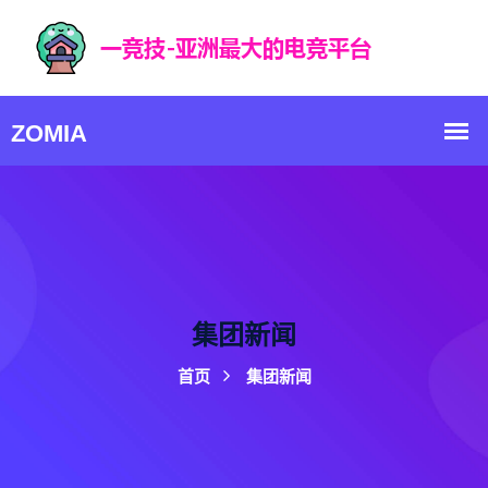
集团新闻
首页
集团新闻