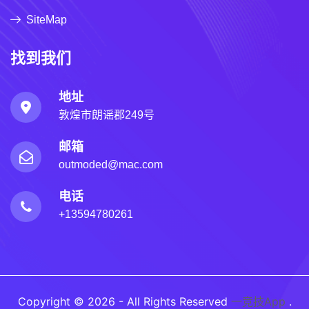
SiteMap
找到我们
地址
敦煌市朗谣郡249号
邮箱
outmoded@mac.com
电话
+13594780261
Copyright © 2026 - All Rights Reserved
一竞技app
.