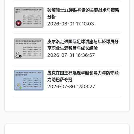
破解骑士11连胜神话的关键战术与策略
分析
2026-08-01 17:10:03
皮尔洛走进国际足球讲座与年轻球员分
享职业生涯智慧与成长经验
2026-07-31 16:36:57
皮克在国王杯展现卓越领导力与防守能
力助巴萨夺冠
2026-07-30 17:03:27