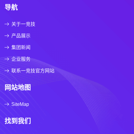
导航
关于一竞技
产品展示
集团新闻
企业服务
联系一竞技官方网站
网站地图
SiteMap
找到我们