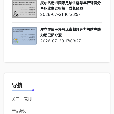
皮尔洛走进国际足球讲座与年轻球员分
享职业生涯智慧与成长经验
2026-07-31 16:36:57
皮克在国王杯展现卓越领导力与防守能
力助巴萨夺冠
2026-07-30 17:03:27
导航
关于一竞技
产品展示