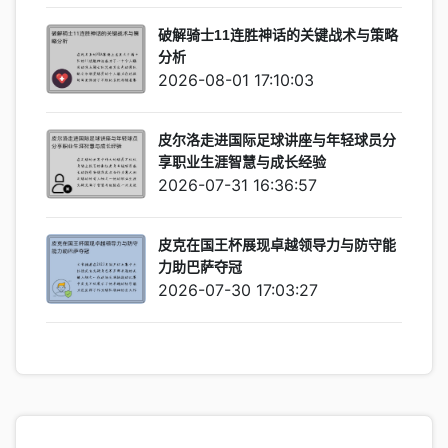
破解骑士11连胜神话的关键战术与策略
分析
2026-08-01 17:10:03
皮尔洛走进国际足球讲座与年轻球员分
享职业生涯智慧与成长经验
2026-07-31 16:36:57
皮克在国王杯展现卓越领导力与防守能
力助巴萨夺冠
2026-07-30 17:03:27