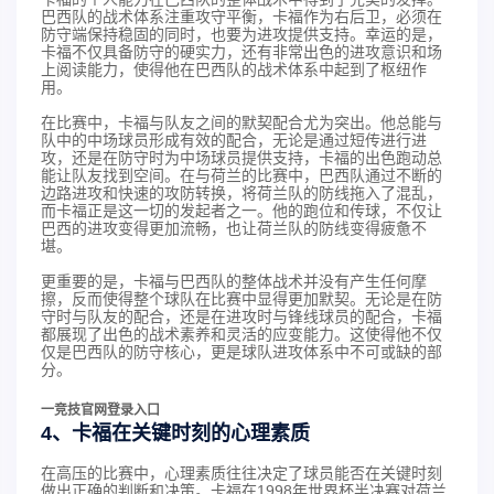
巴西队的战术体系注重攻守平衡，卡福作为右后卫，必须在
防守端保持稳固的同时，也要为进攻提供支持。幸运的是，
卡福不仅具备防守的硬实力，还有非常出色的进攻意识和场
上阅读能力，使得他在巴西队的战术体系中起到了枢纽作
用。
在比赛中，卡福与队友之间的默契配合尤为突出。他总能与
队中的中场球员形成有效的配合，无论是通过短传进行进
攻，还是在防守时为中场球员提供支持，卡福的出色跑动总
能让队友找到空间。在与荷兰的比赛中，巴西队通过不断的
边路进攻和快速的攻防转换，将荷兰队的防线拖入了混乱，
而卡福正是这一切的发起者之一。他的跑位和传球，不仅让
巴西的进攻变得更加流畅，也让荷兰队的防线变得疲惫不
堪。
更重要的是，卡福与巴西队的整体战术并没有产生任何摩
擦，反而使得整个球队在比赛中显得更加默契。无论是在防
守时与队友的配合，还是在进攻时与锋线球员的配合，卡福
都展现了出色的战术素养和灵活的应变能力。这使得他不仅
仅是巴西队的防守核心，更是球队进攻体系中不可或缺的部
分。
一竞技官网登录入口
4、卡福在关键时刻的心理素质
在高压的比赛中，心理素质往往决定了球员能否在关键时刻
做出正确的判断和决策。卡福在1998年世界杯半决赛对荷兰