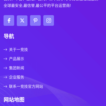
全球最安全,最信誉,最公平的平台运营商!
导航
关于一竞技
产品展示
集团新闻
企业服务
联系一竞技官方网站
网站地图