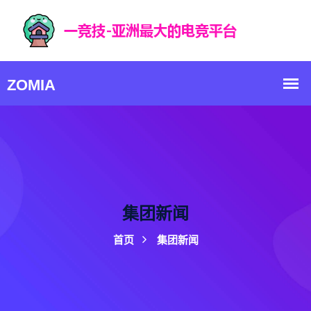
集团新闻
首页
集团新闻