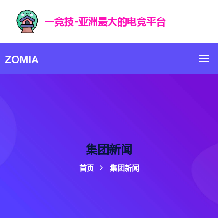
集团新闻
首页
集团新闻