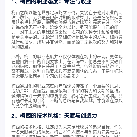
1、梅西的职业态度：专注与敬业
梅西之所以能在世界足坛屹立不倒，关键在于他对职业的专
注与敬业。无论是在巴萨时期的艰难岁月，还是在阿根廷国
家队的挣扎阶段，梅西始终保持着对比赛的高度专注。他的
训练态度无可挑剔，始终全力以赴，尽可能提升自己的能
力。对于未来的足球球员来说，梅西的这种专注和敬业精神
是至关重要的。无论是日常训练还是比赛中的发挥，梅西通
过行动证明，成功并非偶然，而是源于无数次的努力和对足
球的热爱。
此外，梅西的职业态度并非仅仅体现在场上的表现，更体现
在他日复一日的自我要求上。在训练中，他总是不断突破自
己的极限，即使在获得了无数荣誉后，仍然能够保持谦逊，
毫不懈怠。这种自我要求和不满足现状的心态，正是年轻球
员需要从梅西身上学习的核心品质之一。
梅西通过他的职业态度向年轻球员传递了一个重要的讯息：
成功并非一蹴而就，而是依赖于不懈的努力和长期的坚持。
这种精神对于未来的球员来说，必定会产生深远的影响。只
有通过长期的训练、不断的总结与自我超越，才能够在激烈
的竞争中脱颖而出。
2、梅西的技术风格：天赋与创造力
梅西的技术风格，注定成为未来足球球员的追求目标。作为
一名天赋异禀的球员，梅西将个人技术与创造力完美融合，
展现了足球的无限可能性。他的控球技术、盘带技巧、射门