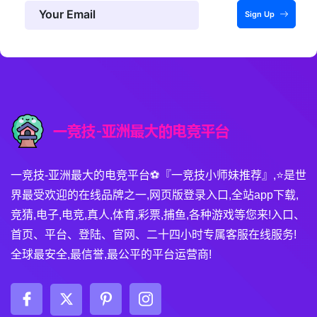
Sign Up
一竞技-亚洲最大的电竞平台⚽️『一竞技小师妹推荐』,⭐️是世
界最受欢迎的在线品牌之一,网页版登录入口,全站app下载,
竞猜,电子,电竞,真人,体育,彩票,捕鱼,各种游戏等您来!入口、
首页、平台、登陆、官网、二十四小时专属客服在线服务!
全球最安全,最信誉,最公平的平台运营商!