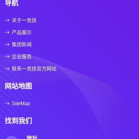
导航
关于一竞技
产品展示
集团新闻
企业服务
联系一竞技官方网站
网站地图
SiteMap
找到我们
地址