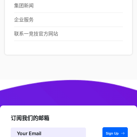
集团新闻
企业服务
联系一竞技官方网站
订阅我们的邮箱
Sign Up