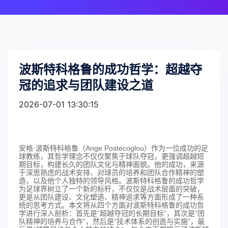
波斯特科格鲁的成功哲学：超越夺
冠的追求与团队建设之道
2026-07-01 13:30:15
安格·波斯特科格鲁（Ange Postecoglou）作为一位成功的足
球教练，其哲学理念不仅仅聚焦于球队夺冠，更强调超越短
期目标，构建长久的团队文化与精神面貌。他的成功，来源
于深思熟虑的战术安排、对球员的培养和团队合作精神的塑
造，以及他个人独特的领导风格。波斯特科格鲁的成功哲学
为足球界树立了一个新的标杆，不仅仅是战术层面的突破，
更是从团队建设、文化塑造、精神追求等方面形成了一种系
统的思考方式。本文将从四个方面对波斯特科格鲁的成功哲
学进行深入剖析：首先是“超越夺冠的长期目标”，其次是“团
队精神的培养与合作”，然后是“技术体系的创造与实施”，最