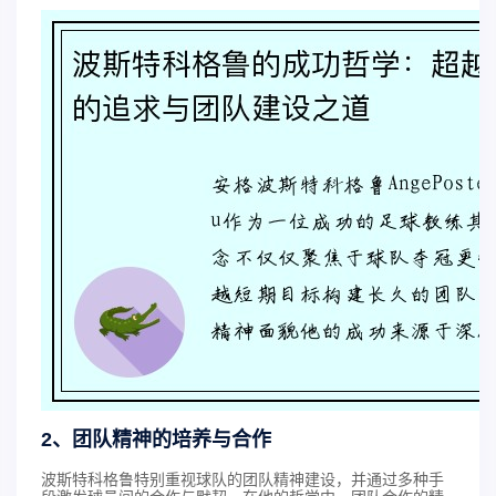
2、团队精神的培养与合作
波斯特科格鲁特别重视球队的团队精神建设，并通过多种手