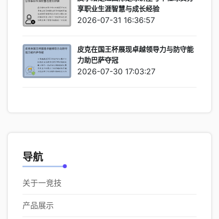
享职业生涯智慧与成长经验
2026-07-31 16:36:57
皮克在国王杯展现卓越领导力与防守能
力助巴萨夺冠
2026-07-30 17:03:27
导航
关于一竞技
产品展示