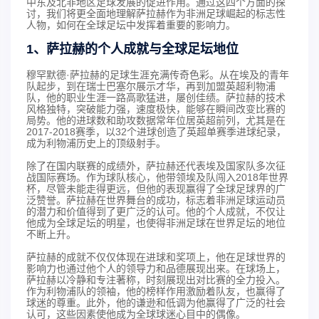
中东及北非地区足球发展的促进作用。通过这四个方面的探
讨，我们将更全面地理解萨拉赫作为非洲足球崛起的标志性
人物，如何在全球足坛中发挥着重要的影响力。
1、萨拉赫的个人成就与全球足坛地位
穆罕默德·萨拉赫的足球生涯充满传奇色彩。从在埃及的青年
队起步，到在瑞士巴塞尔展示才华，再到加盟英超利物浦
队，他的职业生涯一路高歌猛进，屡创佳绩。萨拉赫的技术
风格独特，突破能力强，速度极快，能够在瞬间改变比赛的
局势。他的进球数和助攻数据常年位居英超前列，尤其是在
2017-2018赛季，以32个进球创造了英超单赛季进球纪录，
成为利物浦历史上的顶级射手。
除了在国内联赛的成绩外，萨拉赫还代表埃及国家队多次征
战国际赛场。作为球队核心，他带领埃及队闯入2018年世界
杯，尽管未能走得更远，但他的表现赢得了全球足球界的广
泛赞誉。萨拉赫在世界舞台的成功，标志着非洲足球运动员
的潜力和价值得到了更广泛的认可。他的个人成就，不仅让
他成为全球足坛的明星，也使得非洲足球在世界足坛的地位
不断上升。
萨拉赫的成就不仅仅体现在进球和奖项上，他在足球世界的
影响力也通过他个人的领导力和品德展现出来。在球场上，
萨拉赫以冷静和专注著称，时刻展现出对比赛的全力投入。
作为利物浦队的领袖，他的榜样作用激励着队友，也赢得了
球迷的尊重。此外，他的谦逊和低调为他赢得了广泛的社会
认可，这些因素使他成为全球球迷心目中的偶像。