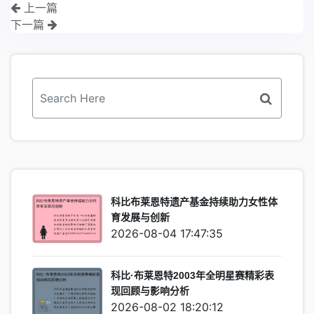
上一篇
下一篇
科比布莱恩特遗产基金持续助力女性体
育发展与创新
2026-08-04 17:47:35
科比·布莱恩特2003年全明星赛精彩表
现回顾与影响分析
2026-08-02 18:20:12