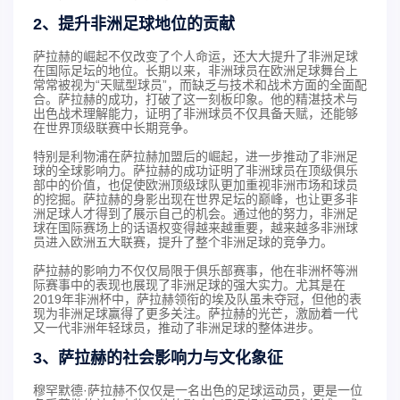
2、提升非洲足球地位的贡献
萨拉赫的崛起不仅改变了个人命运，还大大提升了非洲足球
在国际足坛的地位。长期以来，非洲球员在欧洲足球舞台上
常常被视为“天赋型球员”，而缺乏与技术和战术方面的全面配
合。萨拉赫的成功，打破了这一刻板印象。他的精湛技术与
出色战术理解能力，证明了非洲球员不仅具备天赋，还能够
在世界顶级联赛中长期竞争。
特别是利物浦在萨拉赫加盟后的崛起，进一步推动了非洲足
球的全球影响力。萨拉赫的成功证明了非洲球员在顶级俱乐
部中的价值，也促使欧洲顶级球队更加重视非洲市场和球员
的挖掘。萨拉赫的身影出现在世界足坛的巅峰，也让更多非
洲足球人才得到了展示自己的机会。通过他的努力，非洲足
球在国际赛场上的话语权变得越来越重要，越来越多非洲球
员进入欧洲五大联赛，提升了整个非洲足球的竞争力。
萨拉赫的影响力不仅仅局限于俱乐部赛事，他在非洲杯等洲
际赛事中的表现也展现了非洲足球的强大实力。尤其是在
2019年非洲杯中，萨拉赫领衔的埃及队虽未夺冠，但他的表
现为非洲足球赢得了更多关注。萨拉赫的光芒，激励着一代
又一代非洲年轻球员，推动了非洲足球的整体进步。
3、萨拉赫的社会影响力与文化象征
穆罕默德·萨拉赫不仅仅是一名出色的足球运动员，更是一位