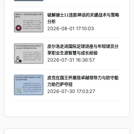
破解骑士11连胜神话的关键战术与策略
分析
2026-08-01 17:10:03
皮尔洛走进国际足球讲座与年轻球员分
享职业生涯智慧与成长经验
2026-07-31 16:36:57
皮克在国王杯展现卓越领导力与防守能
力助巴萨夺冠
2026-07-30 17:03:27