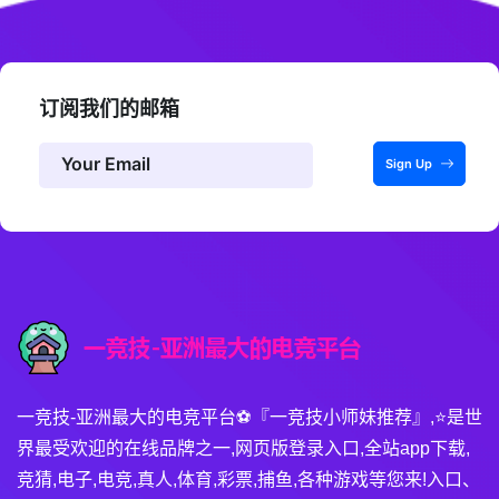
订阅我们的邮箱
Sign Up
一竞技-亚洲最大的电竞平台⚽️『一竞技小师妹推荐』,⭐️是世
界最受欢迎的在线品牌之一,网页版登录入口,全站app下载,
竞猜,电子,电竞,真人,体育,彩票,捕鱼,各种游戏等您来!入口、