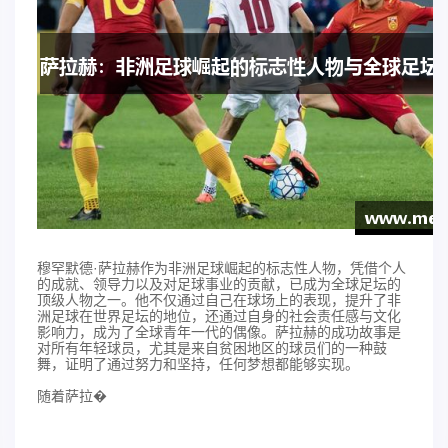
穆罕默德·萨拉赫作为非洲足球崛起的标志性人物，凭借个人
的成就、领导力以及对足球事业的贡献，已成为全球足坛的
顶级人物之一。他不仅通过自己在球场上的表现，提升了非
洲足球在世界足坛的地位，还通过自身的社会责任感与文化
影响力，成为了全球青年一代的偶像。萨拉赫的成功故事是
对所有年轻球员，尤其是来自贫困地区的球员们的一种鼓
舞，证明了通过努力和坚持，任何梦想都能够实现。
随着萨拉�