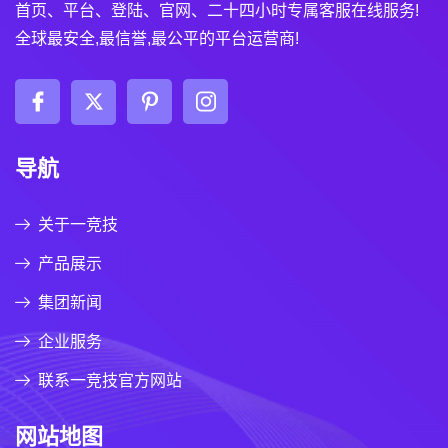
首页、平台、登陆、官网、二十四小时专属客服在线服务!
全球最安全,最信誉,最公平的平台运营商!
导航
关于一竞技
产品展示
集团新闻
企业服务
联系一竞技官方网站
网站地图