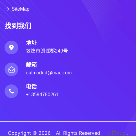
SiteMap
找到我们
地址
敦煌市朗谣郡249号
邮箱
outmoded@mac.com
电话
+13594780261
Copyright © 2026 - All Rights Reserved
一竞技app
.