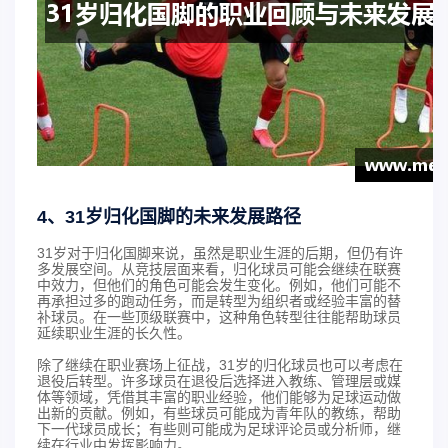
4、31岁归化国脚的未来发展路径
31岁对于归化国脚来说，虽然是职业生涯的后期，但仍有许
多发展空间。从竞技层面来看，归化球员可能会继续在联赛
中效力，但他们的角色可能会发生变化。例如，他们可能不
再承担过多的跑动任务，而是转型为组织者或经验丰富的替
补球员。在一些顶级联赛中，这种角色转型往往能帮助球员
延续职业生涯的长久性。
除了继续在职业赛场上征战，31岁的归化球员也可以考虑在
退役后转型。许多球员在退役后选择进入教练、管理层或媒
体等领域，凭借其丰富的职业经验，他们能够为足球运动做
出新的贡献。例如，有些球员可能成为青年队的教练，帮助
下一代球员成长；有些则可能成为足球评论员或分析师，继
续在行业中发挥影响力。