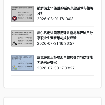
破解骑士11连胜神话的关键战术与策略
分析
2026-08-01 17:10:03
皮尔洛走进国际足球讲座与年轻球员分
享职业生涯智慧与成长经验
2026-07-31 16:36:57
皮克在国王杯展现卓越领导力与防守能
力助巴萨夺冠
2026-07-30 17:03:27