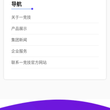
导航
关于一竞技
产品展示
集团新闻
企业服务
联系一竞技官方网站