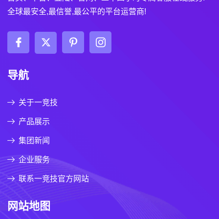
全球最安全,最信誉,最公平的平台运营商!
导航
关于一竞技
产品展示
集团新闻
企业服务
联系一竞技官方网站
网站地图