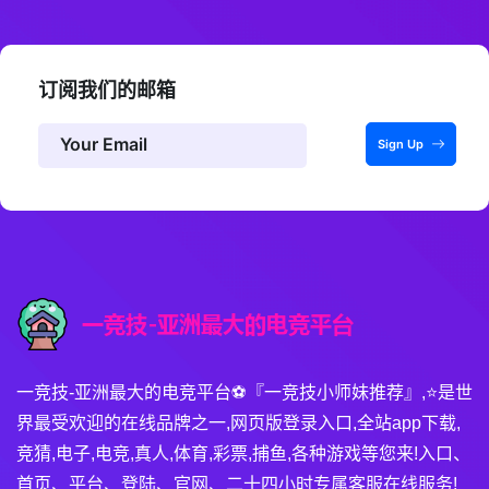
订阅我们的邮箱
Sign Up
一竞技-亚洲最大的电竞平台⚽️『一竞技小师妹推荐』,⭐️是世
界最受欢迎的在线品牌之一,网页版登录入口,全站app下载,
竞猜,电子,电竞,真人,体育,彩票,捕鱼,各种游戏等您来!入口、
首页、平台、登陆、官网、二十四小时专属客服在线服务!