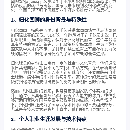
面的变化。最后，文章展望了未来可能的职业发展路径，包
括退役后的转型与贡献、国家队未来规划及归化政策的变
化，全面呈现了归化国脚职业生涯的多维度分析和思考。
1、归化国脚的身份背景与特殊性
归化国脚，指的是通过归化手续获得本国国籍并代表该国参
加国际比赛的球员。31岁这一年龄段对于许多球员来说，已
接近职业生涯的巅峰期，但对于归化球员而言，这个年龄段
具有特殊的意义。首先，归化政策的实施本质上是为了弥补
国家队中人才的不足，尤其是在某些位置上可能存在实力欠
缺的情况下，归化球员便成为了填补空缺的最佳选择。
归化球员的身份往往带有一定的社会与文化背景，他们通常
来自其他国家，拥有不同的文化和生活方式。在代表新国效
力时，他们不仅需要融入本国的足球文化，还要面临来自本
土球迷、媒体等的不同评价与期望。这种身份的双重性常常
使得归化球员需要付出更多的努力来证明自己的价值。
然而，归化国脚的到来，也常常带来国家队整体实力的提
升。通过引入具有国际经验和较强个人能力的球员，往往能
够帮助国家队在国际赛事中获得更好的成绩。在某些情况
下，归化国脚还成为了国家队战术体系中的重要组成部分，
尤其是在技术要求较高的比赛中，他们的作用更加突出。
2、个人职业生涯发展与技术特点
归化国脚的个人职业生涯发展是其能否成功融入国家队的关