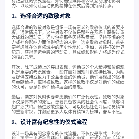
有纪念性的仪式流程、如何通过媒体和公众互动强化影响
力、以及如何让运动员的精神在仪式后得到持续传承。
1、选择合适的致敬对象
选择合适的致敬对象是组织一场有意义的致敬仪式的首要步
骤。通常情况下，这些对象不仅仅是那些在赛场上获得过重
大成就的运动员，还应包括那些因特殊贡献、坚持不懈的努
力或社会影响力而值得纪念的人物。选定致敬对象时，首先
要考虑其在体育领域中的历史性地位。例如，曾经打破世界
纪录、获得奥运金牌的运动员，其成绩和影响力将成为仪式
的核心元素。
其次，除了成绩上的突出表现，运动员的个人精神和价值观
也是重要的考虑因素。一些在面对困难时仍坚持比赛、为队
友提供支持或致力于公益事业的运动员，他们展现出的坚持
与奉献精神，值得被致敬。这样的致敬不仅是对他们的成绩
的认可，更是对他们精神层面的崇敬。
最后，选定对象时也要考虑他们的广泛代表性。致敬的对象
不仅是体育界的象征，更要具备较高的社会认同度，能够引
起广泛共鸣。通过致敬这些人，可以唤起社会对运动员精神
的重新审视，并激励更多人以体育精神为榜样，奋斗不息。
2、设计富有纪念性的仪式流程
设计一场具有纪念意义的仪式流程，不仅仅是形式上的安
排，更要突出运动员精神与荣誉的内涵。仪式的开端应该通