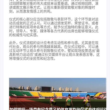
过回顾致敬对象的伟大成就来设置基调。通过视频回顾、演
讲或图文展示等方式，让观众重新感受致敬对象的辉煌时
刻，从而激发情感上的共鸣。
仪式的核心部分应当包括致敬与表彰环节，这个环节是对运
动员成就的正式认可。可以通过颁发奖杯、荣誉证书，或者
进行特殊的奖项命名等方式，赋予仪式独特的象征意义。此
时，领导人、专家、媒体等各方代表的出席也能够增强仪式
的权威性与纪实感。
此外，仪式流程的设计应考虑互动性和参与感，尤其是在现
代社会，观众的参与热情越来越高。在仪式过程中，可以通
过互动环节让观众参与到致敬仪式中，譬如现场投票选出“最
具影响力运动员”或通过社交媒体平台让观众发表感言等，这
将增强仪式的全民性和纪念性。