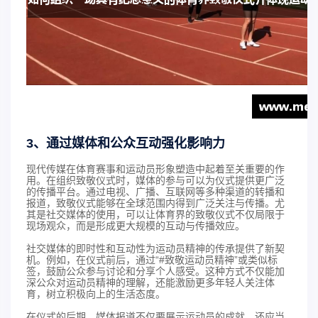
3、通过媒体和公众互动强化影响力
现代传媒在体育赛事和运动员形象塑造中起着至关重要的作
用。在组织致敬仪式时，媒体的参与可以为仪式提供更广泛
的传播平台。通过电视、广播、互联网等多种渠道的转播和
报道，致敬仪式能够在全球范围内得到广泛关注与传播。尤
其是社交媒体的使用，可以让体育界的致敬仪式不仅局限于
现场观众，而是形成更大规模的互动与传播效应。
社交媒体的即时性和互动性为运动员精神的传承提供了新契
机。例如，在仪式前后，通过“#致敬运动员精神”或类似标
签，鼓励公众参与讨论和分享个人感受。这种方式不仅能加
深公众对运动员精神的理解，还能激励更多年轻人关注体
育，树立积极向上的生活态度。
在仪式的后期，媒体报道不仅要展示运动员的成就，还应当