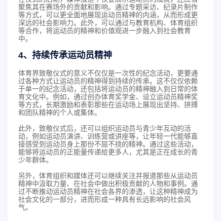
聚焦其在赛场外的贡献和影响。通过专题采访、纪录片制作
等方式，可以更全面地展现运动员精神的内涵，从而形成更
深远的社会影响力。此外，可以通过与教育机构、体育组织
等合作，将运动员的精神和价值观进一步融入到社会教育
中。
4、持续传承运动员精神
体育界致敬仪式的意义不仅仅是一次性的纪念活动，更要通
过各种方式让运动员的精神得到持续的传承。这不仅仅依赖
于单一的纪念活动，还包括将运动员的精神融入到日常的体
育文化中。例如，通过创办体育奖学金、设立运动员精神奖
等方式，长期激励和表彰那些在运动场上展现出坚持、拼搏
和团队精神的个人或集体。
此外，致敬仪式后，还可以组织运动员与青少年互动的活
动，例如运动员演讲、训练营或讲座等，让年轻一代能够直
接感受到运动员身上那份不屈不挠的精神。通过这些活动，
能够将运动员的正能量传递给更多人，尤其是正在成长的青
少年群体。
另外，体育组织和媒体还可以继续关注并报道那些从运动员
精神中汲取力量、在社会中做出积极贡献的人物和事例。通
过不断推动运动员精神在社会各界的渗透，让这种精神成为
社会文化的一部分，进而形成一种具有长远影响的社会风
气。