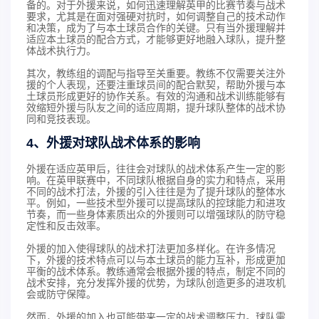
备的。对于外援来说，如何迅速理解英甲的比赛节奏与战术
要求，尤其是在面对强硬对抗时，如何调整自己的技术动作
和决策，成为了与本土球员合作的关键。只有当外援理解并
适应本土球员的配合方式，才能够更好地融入球队，提升整
体战术执行力。
其次，教练组的调配与指导至关重要。教练不仅需要关注外
援的个人表现，还要注重球员间的配合默契，帮助外援与本
土球员形成更好的协作关系。有效的沟通和战术训练能够有
效缩短外援与队友之间的适应周期，提升球队整体的战术协
同和竞技表现。
4、外援对球队战术体系的影响
外援在适应英甲后，往往会对球队的战术体系产生一定的影
响。在英甲联赛中，不同球队根据自身的实力和特点，采用
不同的战术打法，外援的引入往往是为了提升球队的整体水
平。例如，一些技术型外援可以提高球队的控球能力和进攻
节奏，而一些身体素质出众的外援则可以增强球队的防守稳
定性和反击效率。
外援的加入使得球队的战术打法更加多样化。在许多情况
下，外援的技术特点可以与本土球员的能力互补，形成更加
平衡的战术体系。教练通常会根据外援的特点，制定不同的
战术安排，充分发挥外援的优势，为球队创造更多的进攻机
会或防守保障。
然而，外援的加入也可能带来一定的战术调整压力。球队需