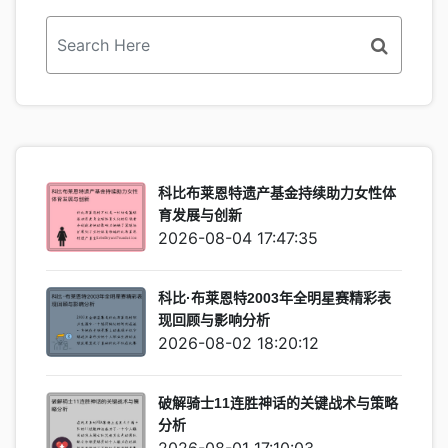
科比布莱恩特遗产基金持续助力女性体
育发展与创新
2026-08-04 17:47:35
科比·布莱恩特2003年全明星赛精彩表
现回顾与影响分析
2026-08-02 18:20:12
破解骑士11连胜神话的关键战术与策略
分析