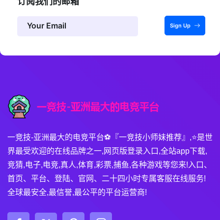
订阅我们的邮箱
Sign Up
一竞技-亚洲最大的电竞平台⚽️『一竞技小师妹推荐』,⭐️是世
界最受欢迎的在线品牌之一,网页版登录入口,全站app下载,
竞猜,电子,电竞,真人,体育,彩票,捕鱼,各种游戏等您来!入口、
首页、平台、登陆、官网、二十四小时专属客服在线服务!
全球最安全,最信誉,最公平的平台运营商!