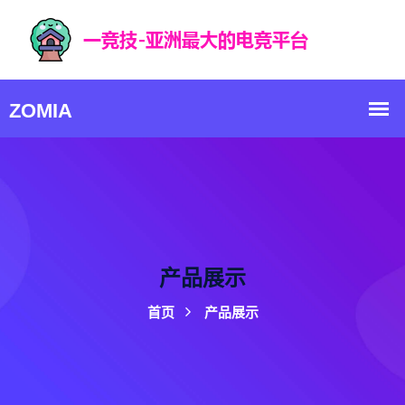
产品展示
首页
产品展示