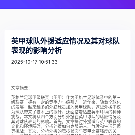
英甲球队外援适应情况及其对球队
表现的影响分析
2025-10-17 10:51:33
文章摘要：
英格兰足球甲级联赛（英甲）作为英格兰足球体系中的第三
级联赛，拥有一定的竞争力与吸引力。近年来，随着全球化
的发展，越来越多的外籍球员加入英甲球队，这些外援不仅
为球队带来了技术上的提升，还面临着适应英甲环境的种种
挑战。本文将从四个方面分析外援在英甲球队的适应情况及
其对球队表现的影响。首先，文章探讨外援适应英甲联赛的
文化和环境障碍，分析外援如何克服语言、气候和生活习惯
等挑战；其次，分析外援的竞技状态与英甲比赛强度的关