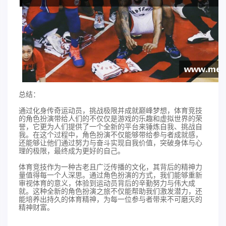
总结：
通过化身传奇运动员，挑战极限并成就巅峰梦想，体育竞技
的角色扮演带给人们的不仅仅是游戏的乐趣和虚拟世界的荣
誉，它更为人们提供了一个全新的平台来锤炼自我、挑战自
我。在这个过程中，角色扮演不仅能够带给参与者成就感，
还能够让他们通过努力与奋斗实现自我价值，突破身体与心
理的极限，最终成为更好的自己。
体育竞技作为一种古老且广泛传播的文化，其背后的精神力
量值得每一个人深思。通过角色扮演的方式，我们能够重新
审视体育的意义，体验到运动员背后的辛勤努力与伟大成
就。这种全新的角色扮演之旅不仅能帮助我们激发潜力，还
能培养出持久的体育精神，为每一位参与者带来不可磨灭的
精神财富。