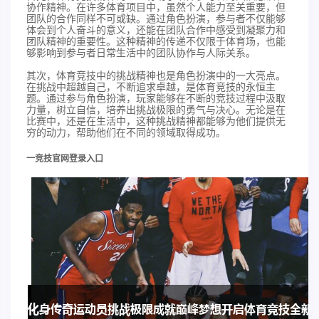
协作精神。在许多体育项目中，虽然个人能力至关重要，但
团队的合作同样不可或缺。通过角色扮演，参与者不仅能够
体会到个人奋斗的意义，还能在团队合作中感受到凝聚力和
团队精神的重要性。这种精神的传递不仅限于体育场，也能
够影响到参与者日常生活中的团队协作与人际关系。
其次，体育竞技中的挑战精神也是角色扮演中的一大亮点。
在挑战中超越自己，不断追求卓越，是体育竞技的永恒主
题。通过参与角色扮演，玩家能够在不断的竞技过程中汲取
力量，树立自信，培养出挑战极限的勇气与决心。无论是在
比赛中，还是在生活中，这种挑战精神都能够为他们提供无
穷的动力，帮助他们在不同的领域取得成功。
一竞技官网登录入口