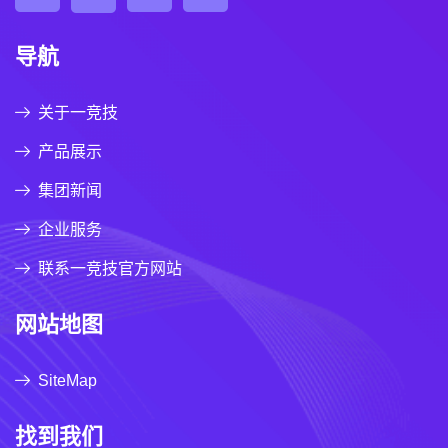
导航
关于一竞技
产品展示
集团新闻
企业服务
联系一竞技官方网站
网站地图
SiteMap
找到我们